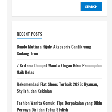
SEARCH
RECENT POSTS
Bando Mutiara Hijab: Aksesoris Cantik yang
Sedang Tren
7 Kriteria Dompet Wanita Elegan Bikin Penampilan
Naik Kelas
Rekomendasi Flat Shoes Terbaik 2026: Nyaman,
Stylish, dan Kekinian
Fashion Wanita Gemuk: Tips Berpakaian yang Bikin
Percaya Diri dan Tetap Stylish