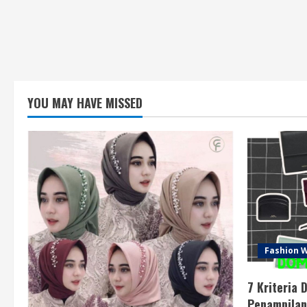
YOU MAY HAVE MISSED
Fashion 
7 Kriteria 
Penampilan