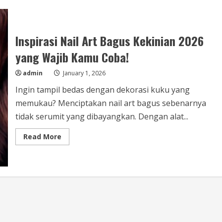
Tetap
Hits
di
Tahun
2026
Inspirasi Nail Art Bagus Kekinian 2026
yang Wajib Kamu Coba!
admin
January 1, 2026
Ingin tampil bedas dengan dekorasi kuku yang
memukau? Menciptakan nail art bagus sebenarnya
tidak serumit yang dibayangkan. Dengan alat...
Read
Read More
more
about
Inspirasi
Nail
Art
Bagus
Kekinian
2026
yang
Wajib
Kamu
Coba!