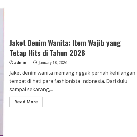
Jaket Denim Wanita: Item Wajib yang
Tetap Hits di Tahun 2026
admin
January 18, 2026
Jaket denim wanita memang nggak pernah kehilangan
tempat di hati para fashionista Indonesia. Dari dulu
sampai sekarang,...
Read
Read More
more
about
Jaket
Denim
Wanita:
Item
Wajib
yang