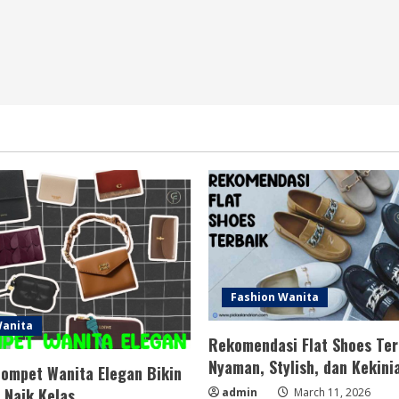
Fashion Wanita
Wanita
Rekomendasi Flat Shoes Ter
Nyaman, Stylish, dan Kekini
Dompet Wanita Elegan Bikin
 Naik Kelas
admin
March 11, 2026