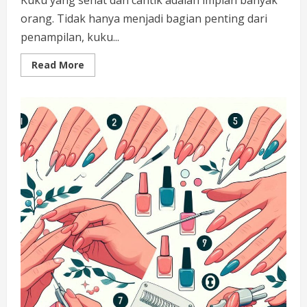
Kuku yang sehat dan cantik adalah impian banyak
orang. Tidak hanya menjadi bagian penting dari
penampilan, kuku...
Read
Read More
more
about
Cara
Merawat
Kuku:
Tips
dan
Trik
untuk
Kuku
Sehat
dan
Cantik