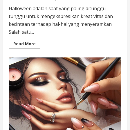
Halloween adalah saat yang paling ditunggu-
tunggu untuk mengekspresikan kreativitas dan
kecintaan terhadap hal-hal yang menyeramkan.
Salah satu...
Read
Read More
more
about
Inspirasi
Nail
Art
untuk
Halloween
yang
Menakjubkan