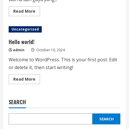
Read
Read More
more
about
Tips
Memilih
Uncategorized
Warna
Cat
Kuku:
Hello world!
Gaya
Tepat
admin
October 10, 2024
untuk
Kamu
Welcome to WordPress. This is your first post. Edit
or delete it, then start writing!
Read
Read More
more
about
Hello
world!
SEARCH
SEARCH