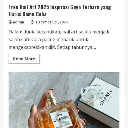
Tren Nail Art 2025 Inspirasi Gaya Terbaru yang
Harus Kamu Coba
admin
December 21, 2024
Dalam dunia kecantikan, nail art selalu menjadi
salah satu cara paling menarik untuk
mengekspresikan diri. Setiap tahunnya,...
Read
Read More
more
about
Tren
Nail
Art
2025
Inspirasi
Gaya
Terbaru
yang
Harus
Kamu
Coba