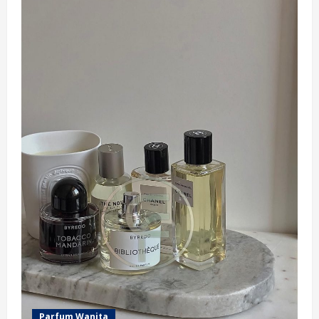
Art
Terbaru
untuk
Tampilan
Kuku
yang
Menawan
Parfum Wanita