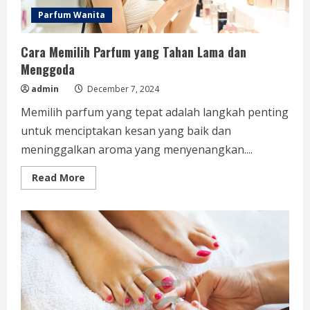
Parfum Wanita
Cara Memilih Parfum yang Tahan Lama dan
Menggoda
admin
December 7, 2024
Memilih parfum yang tepat adalah langkah penting
untuk menciptakan kesan yang baik dan
meninggalkan aroma yang menyenangkan....
Read
Read More
more
about
Cara
Memilih
Parfum
yang
Tahan
Lama
dan
Menggoda