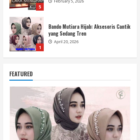
February 5, 2026
5
Bando Mutiara Hijab: Aksesoris Cantik
yang Sedang Tren
April 20, 2026
1
7 Kriteria Dompet Wanita Elegan Bikin
FEATURED
Penampilan Naik Kelas
March 31, 2026
2
Rekomendasi Flat Shoes Terbaik
2026: Nyaman, Stylish, dan Kekinian
March 11, 2026
3