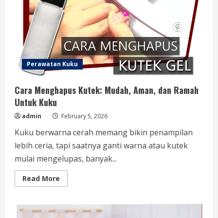
yang
Bikin
Percaya
Diri
dan
Tetap
Stylish
Perawatan Kuku
Cara Menghapus Kutek: Mudah, Aman, dan Ramah
Untuk Kuku
admin
February 5, 2026
Kuku berwarna cerah memang bikin penampilan
lebih ceria, tapi saatnya ganti warna atau kutek
mulai mengelupas, banyak...
Read
Read More
more
about
Cara
Menghapus
Kutek: