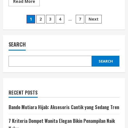
Read
Read More
more
about
Pola
Posts
Makan
1
2
3
4
…
7
Next
Seimbang:
Kunci
pagination
Hidup
Sehat
dan
Berenergi
SEARCH
Setiap
Hari
SEARCH
RECENT POSTS
Bando Mutiara Hijab: Aksesoris Cantik yang Sedang Tren
7 Kriteria Dompet Wanita Elegan Bikin Penampilan Naik