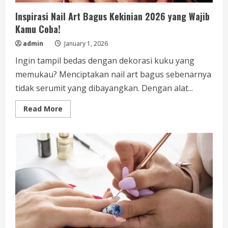
Inspirasi Nail Art Bagus Kekinian 2026 yang Wajib
Kamu Coba!
admin
January 1, 2026
Ingin tampil bedas dengan dekorasi kuku yang
memukau? Menciptakan nail art bagus sebenarnya
tidak serumit yang dibayangkan. Dengan alat...
Read
Read More
more
about
Inspirasi
Nail
Art
Bagus
Kekinian
2026
yang
Wajib
Kamu
Coba!