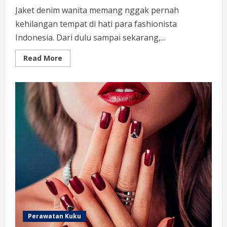
Jaket denim wanita memang nggak pernah
kehilangan tempat di hati para fashionista
Indonesia. Dari dulu sampai sekarang,...
Read
Read More
more
about
Jaket
Denim
Wanita:
Item
Wajib
yang
Tetap
Hits
di
Tahun
2026
Perawatan Kuku