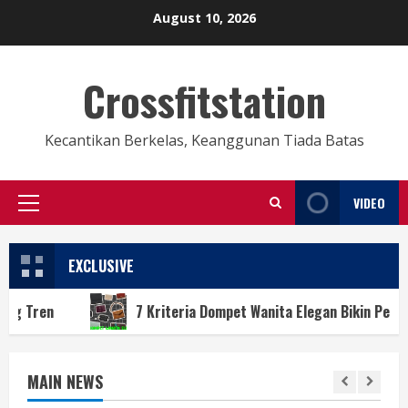
Skip
August 10, 2026
to
content
Crossfitstation
Kecantikan Berkelas, Keanggunan Tiada Batas
VIDEO
Primary
Menu
EXCLUSIVE
7 Kriteria Dompet Wanita Elegan Bikin Penampilan Naik Kel
MAIN NEWS