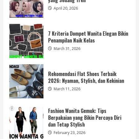
yang Sedang Tren
3
April 20, 2026
Fashion Wanita Gemuk: Tips
Berpakaian yang Bikin Percaya Diri
dan Tetap Stylish
7 Kriteria Dompet Wanita Elegan Bikin
Penampilan Naik Kelas
February 23, 2026
4
March 31, 2026
Cara Menghapus Kutek: Mudah, Aman,
dan Ramah Untuk Kuku
Rekomendasi Flat Shoes Terbaik
February 5, 2026
2026: Nyaman, Stylish, dan Kekinian
5
March 11, 2026
Bando Mutiara Hijab: Aksesoris Cantik
yang Sedang Tren
Fashion Wanita Gemuk: Tips
Berpakaian yang Bikin Percaya Diri
April 20, 2026
1
dan Tetap Stylish
February 23, 2026