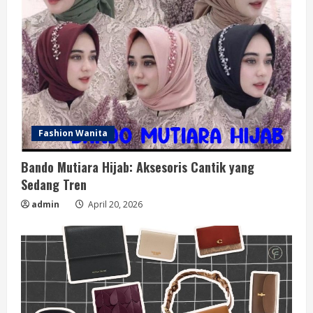
Fashion Wanita Gemuk: Tips
Berpakaian yang Bikin Percaya Diri
dan Tetap Stylish
February 23, 2026
4
Cara Menghapus Kutek: Mudah, Aman,
dan Ramah Untuk Kuku
Fashion Wanita
February 5, 2026
5
Bando Mutiara Hijab: Aksesoris Cantik yang
Sedang Tren
admin
April 20, 2026