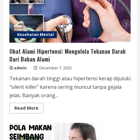
Kesehatan Mental
Obat Alami Hipertensi: Mengelola Tekanan Darah
Dari Bahan Alami
admin
December 7, 2025
Tekanan darah tinggi atau hipertensi kerap dijuluki
“silent killer” karena sering muncul tanpa gejala
jelas. Banyak orang...
Read
Read More
more
about
Obat
Alami
Hipertensi:
Mengelola
Tekanan