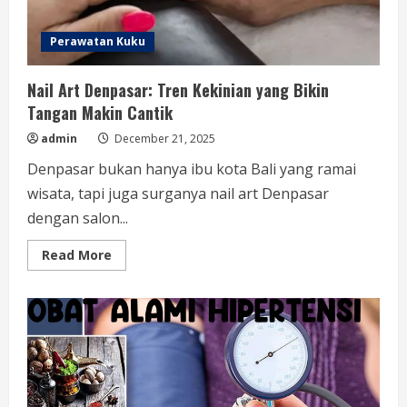
Perawatan Kuku
Nail Art Denpasar: Tren Kekinian yang Bikin
Tangan Makin Cantik
admin
December 21, 2025
Denpasar bukan hanya ibu kota Bali yang ramai
wisata, tapi juga surganya nail art Denpasar
dengan salon...
Read
Read More
more
about
Nail
Art
Denpasar:
Tren
Kekinian
yang
Bikin
Tangan
Makin
Cantik