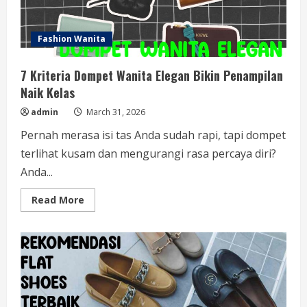
Fashion Wanita
7 Kriteria Dompet Wanita Elegan Bikin Penampilan
Naik Kelas
admin
March 31, 2026
Pernah merasa isi tas Anda sudah rapi, tapi dompet
terlihat kusam dan mengurangi rasa percaya diri?
Anda...
Read
Read More
more
about
7
Kriteria
Dompet
Wanita
Elegan
Bikin
Penampilan
Naik
Kelas