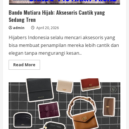
Bando Mutiara Hijab: Aksesoris Cantik yang
Sedang Tren
admin
April 20, 2026
Hijabers Indonesia selalu mencari aksesoris yang
bisa membuat penampilan mereka lebih cantik dan
elegan tanpa mengurangi kesan...
Read
Read More
more
about
Bando
Mutiara
Hijab:
Aksesoris
Cantik
yang
Sedang
Tren