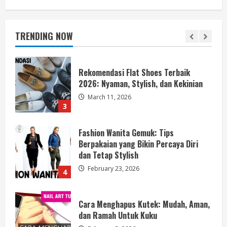
7 Kriteria Dompet Wanita Elegan Bikin
Penampilan Naik Kelas
March 31, 2026
TRENDING NOW
2
Rekomendasi Flat Shoes Terbaik
2026: Nyaman, Stylish, dan Kekinian
March 11, 2026
3
Fashion Wanita Gemuk: Tips
Berpakaian yang Bikin Percaya Diri
dan Tetap Stylish
February 23, 2026
4
Cara Menghapus Kutek: Mudah, Aman,
dan Ramah Untuk Kuku