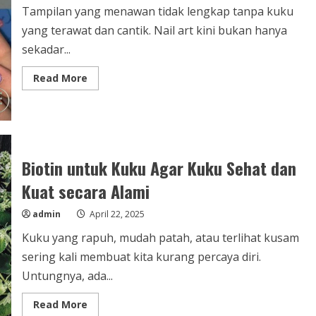
Tampilan yang menawan tidak lengkap tanpa kuku
yang terawat dan cantik. Nail art kini bukan hanya
sekadar...
Read
Read More
more
about
Nail
Art
Bogor:
Tren
Kecantikan
yang
Biotin untuk Kuku Agar Kuku Sehat dan
Makin
Digemari
Kuat secara Alami
di
Kota
Hujan
admin
April 22, 2025
Kuku yang rapuh, mudah patah, atau terlihat kusam
sering kali membuat kita kurang percaya diri.
Untungnya, ada...
Read
Read More
more