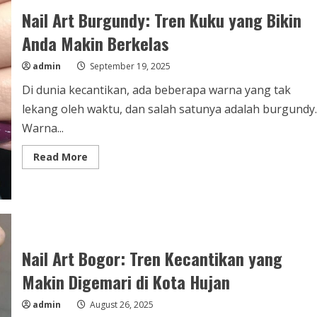
Hobi
Nail Art Burgundy: Tren Kuku yang Bikin
ke
Karya
Seni
Anda Makin Berkelas
admin
September 19, 2025
Di dunia kecantikan, ada beberapa warna yang tak
lekang oleh waktu, dan salah satunya adalah burgundy.
Warna...
Read
Read More
more
about
Nail
Art
Burgundy:
Tren
Kuku
yang
Bikin
Nail Art Bogor: Tren Kecantikan yang
Anda
Makin
Berkelas
Makin Digemari di Kota Hujan
admin
August 26, 2025