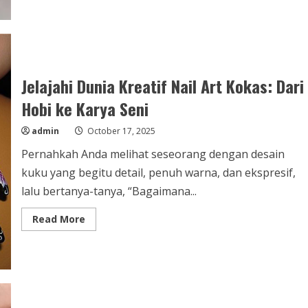
Nail
Art
Denpasar:
Tren
Kekinian
yang
Bikin
Tangan
Jelajahi Dunia Kreatif Nail Art Kokas: Dari
Makin
Cantik
Hobi ke Karya Seni
admin
October 17, 2025
Pernahkah Anda melihat seseorang dengan desain
kuku yang begitu detail, penuh warna, dan ekspresif,
lalu bertanya-tanya, “Bagaimana...
Read
Read More
more
about
Jelajahi
Dunia
Kreatif
Nail
Art
Kokas:
Dari