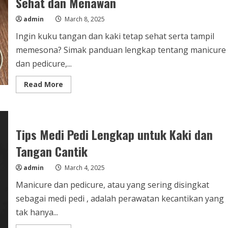
Sehat dan Menawan
admin
March 8, 2025
Ingin kuku tangan dan kaki tetap sehat serta tampil
memesona? Simak panduan lengkap tentang manicure
dan pedicure,...
Read
Read More
more
about
Manicure
dan
Pedicure,
Rahasia
Tips Medi Pedi Lengkap untuk Kaki dan
Kuku
Sehat
Tangan Cantik
dan
Menawan
admin
March 4, 2025
Manicure dan pedicure, atau yang sering disingkat
sebagai medi pedi , adalah perawatan kecantikan yang
tak hanya...