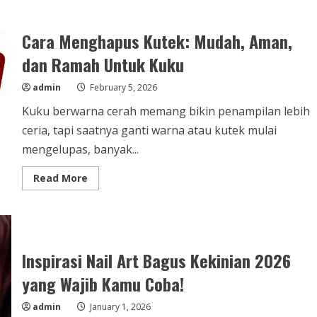
Cara Menghapus Kutek: Mudah, Aman,
dan Ramah Untuk Kuku
admin
February 5, 2026
Kuku berwarna cerah memang bikin penampilan lebih
ceria, tapi saatnya ganti warna atau kutek mulai
mengelupas, banyak...
Read
Read More
more
about
Cara
Menghapus
Kutek:
Mudah,
Aman,
Inspirasi Nail Art Bagus Kekinian 2026
dan
Ramah
Untuk
yang Wajib Kamu Coba!
Kuku
admin
January 1, 2026