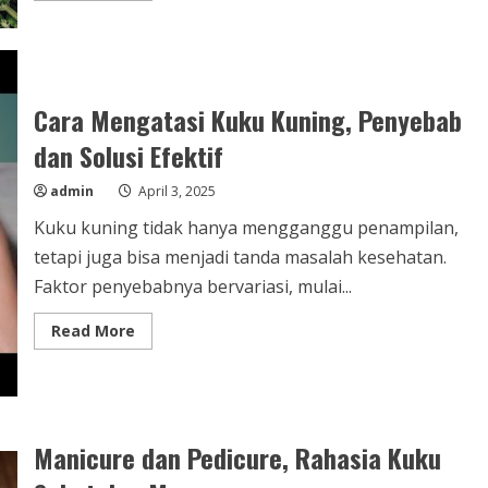
about
Biotin
untuk
Kuku
Agar
Kuku
Sehat
Cara Mengatasi Kuku Kuning, Penyebab
dan
Kuat
dan Solusi Efektif
secara
Alami
admin
April 3, 2025
Kuku kuning tidak hanya mengganggu penampilan,
tetapi juga bisa menjadi tanda masalah kesehatan.
Faktor penyebabnya bervariasi, mulai...
Read
Read More
more
about
Cara
Mengatasi
Kuku
Kuning,
Penyebab
Manicure dan Pedicure, Rahasia Kuku
dan
Solusi
Efektif