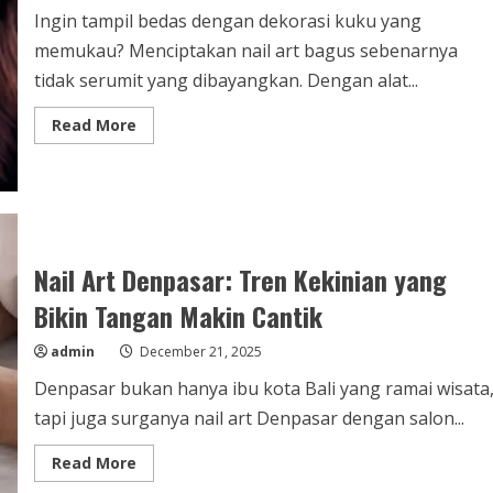
Ingin tampil bedas dengan dekorasi kuku yang
memukau? Menciptakan nail art bagus sebenarnya
tidak serumit yang dibayangkan. Dengan alat...
Read
Read More
more
about
Inspirasi
Nail
Art
Bagus
Kekinian
2026
yang
Nail Art Denpasar: Tren Kekinian yang
Wajib
Kamu
Bikin Tangan Makin Cantik
Coba!
admin
December 21, 2025
Denpasar bukan hanya ibu kota Bali yang ramai wisata
tapi juga surganya nail art Denpasar dengan salon...
Read
Read More
more
about