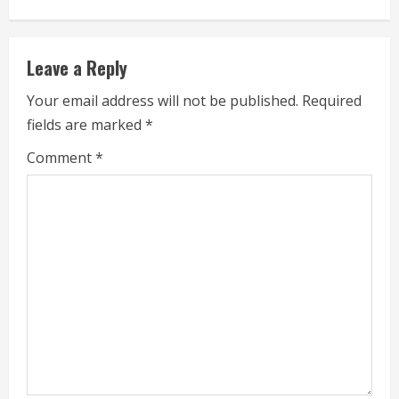
n
u
Leave a Reply
e
Your email address will not be published.
Required
fields are marked
*
R
Comment
*
e
a
d
i
n
g