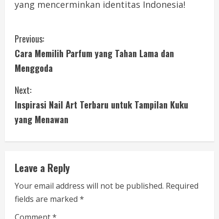
yang mencerminkan identitas Indonesia!
C
Previous:
Cara Memilih Parfum yang Tahan Lama dan
o
Menggoda
n
Next:
t
Inspirasi Nail Art Terbaru untuk Tampilan Kuku
i
yang Menawan
n
u
Leave a Reply
e
Your email address will not be published.
Required
fields are marked
*
R
Comment
*