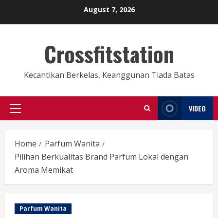
Skip
August 7, 2026
to
content
Crossfitstation
Kecantikan Berkelas, Keanggunan Tiada Batas
VIDEO
Primary
Menu
Home
Parfum Wanita
Pilihan Berkualitas Brand Parfum Lokal dengan
Aroma Memikat
Parfum Wanita