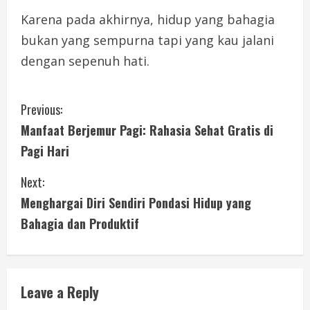
Karena pada akhirnya, hidup yang bahagia
bukan yang sempurna tapi yang kau jalani
dengan sepenuh hati.
C
Previous:
Manfaat Berjemur Pagi: Rahasia Sehat Gratis di
o
Pagi Hari
n
Next:
t
Menghargai Diri Sendiri Pondasi Hidup yang
i
Bahagia dan Produktif
n
u
Leave a Reply