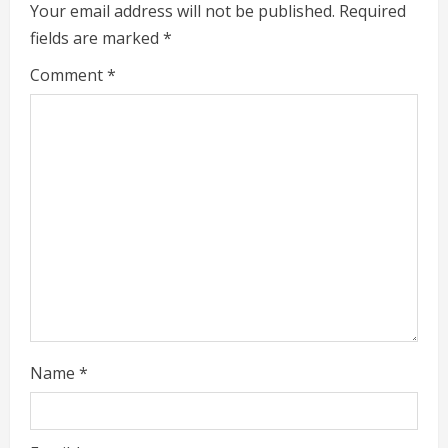
e
Your email address will not be published.
Required
fields are marked
*
R
Comment
*
e
a
d
i
n
g
Name
*