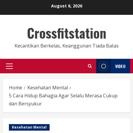
Skip
August 6, 2026
to
content
Crossfitstation
Kecantikan Berkelas, Keanggunan Tiada Batas
VIDEO
Primary
Menu
Home
Kesehatan Mental
5 Cara Hidup Bahagia Agar Selalu Merasa Cukup
dan Bersyukur
Kesehatan Mental