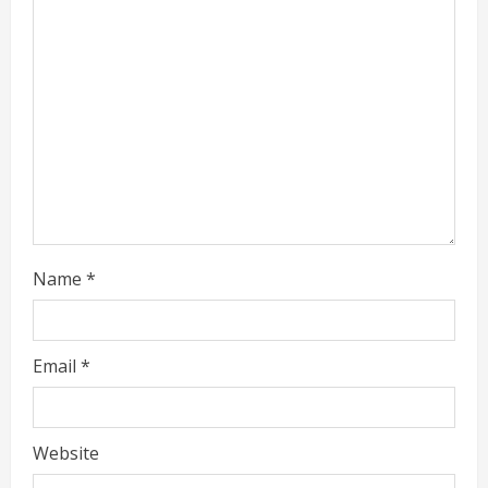
e
a
d
i
n
g
Name
*
Email
*
Website