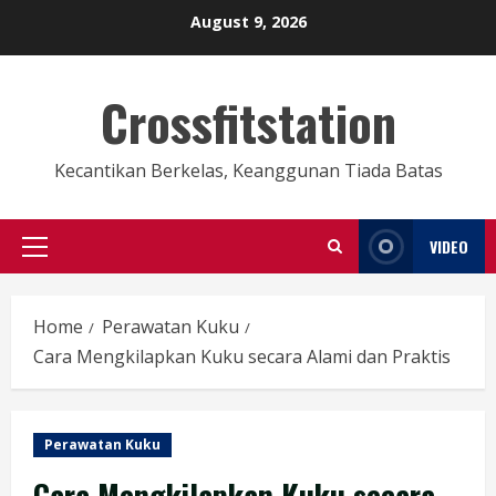
Skip
August 9, 2026
to
content
Crossfitstation
Kecantikan Berkelas, Keanggunan Tiada Batas
VIDEO
Primary
Menu
Home
Perawatan Kuku
Cara Mengkilapkan Kuku secara Alami dan Praktis
Perawatan Kuku
Cara Mengkilapkan Kuku secara