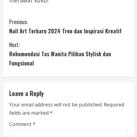
merawat kuku!
C
Previous:
Nail Art Terbaru 2024 Tren dan Inspirasi Kreatif
o
Next:
n
Rekomendasi Tas Wanita Pilihan Stylish dan
t
Fungsional
i
n
Leave a Reply
u
Your email address will not be published.
Required
e
fields are marked
*
R
Comment
*