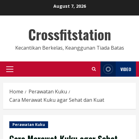
Skip
August 7, 2026
to
content
Crossfitstation
Kecantikan Berkelas, Keanggunan Tiada Batas
VIDEO
Primary
Menu
Home
Perawatan Kuku
Cara Merawat Kuku agar Sehat dan Kuat
Perawatan Kuku
Cara Merawat Kuku agar Sehat