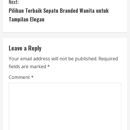
Next:
t
Pilihan Terbaik Sepatu Branded Wanita untuk
i
Tampilan Elegan
n
u
Leave a Reply
e
Your email address will not be published.
Required
fields are marked
*
R
Comment
*
e
a
d
i