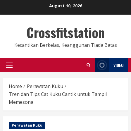
Skip
August 10, 2026
to
content
Crossfitstation
Kecantikan Berkelas, Keanggunan Tiada Batas
VIDEO
Primary
Menu
Home
Perawatan Kuku
Tren dan Tips Cat Kuku Cantik untuk Tampil
Memesona
Perawatan Kuku