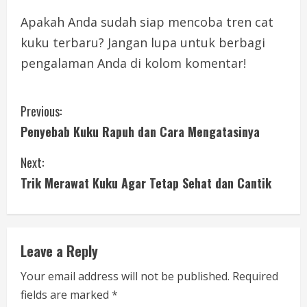
Apakah Anda sudah siap mencoba tren cat
kuku terbaru? Jangan lupa untuk berbagi
pengalaman Anda di kolom komentar!
C
Previous:
Penyebab Kuku Rapuh dan Cara Mengatasinya
o
Next:
n
Trik Merawat Kuku Agar Tetap Sehat dan Cantik
t
i
Leave a Reply
n
Your email address will not be published.
Required
u
fields are marked
*