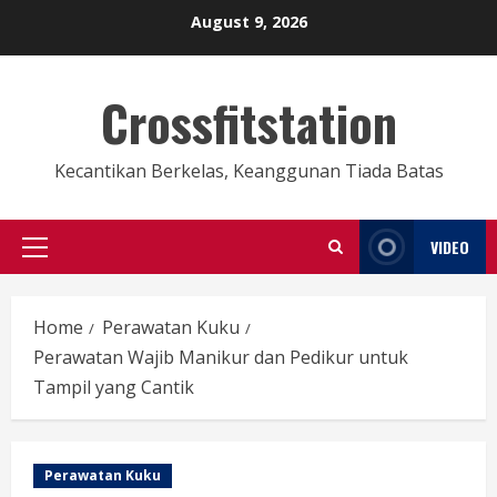
Skip
August 9, 2026
to
content
Crossfitstation
Kecantikan Berkelas, Keanggunan Tiada Batas
VIDEO
Primary
Menu
Home
Perawatan Kuku
Perawatan Wajib Manikur dan Pedikur untuk
Tampil yang Cantik
Perawatan Kuku