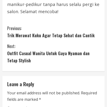
manikur-pedikur tanpa harus selalu pergi ke
salon. Selamat mencoba!
C
Previous:
Trik Merawat Kuku Agar Tetap Sehat dan Cantik
o
Next:
n
Outfit Casual Wanita Untuk Gaya Nyaman dan
t
Tetap Stylish
i
n
Leave a Reply
u
Your email address will not be published.
Required
e
fields are marked
*