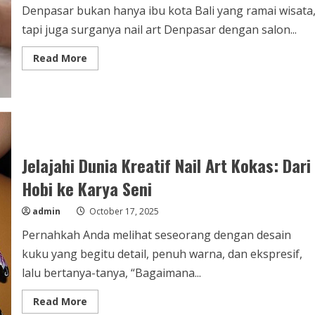
Denpasar bukan hanya ibu kota Bali yang ramai wisata
tapi juga surganya nail art Denpasar dengan salon...
Read
Read More
more
about
Nail
Art
Denpasar:
Tren
Kekinian
yang
Bikin
Tangan
Jelajahi Dunia Kreatif Nail Art Kokas: Dari
Makin
Cantik
Hobi ke Karya Seni
admin
October 17, 2025
Pernahkah Anda melihat seseorang dengan desain
kuku yang begitu detail, penuh warna, dan ekspresif,
lalu bertanya-tanya, “Bagaimana...
Read
Read More
more