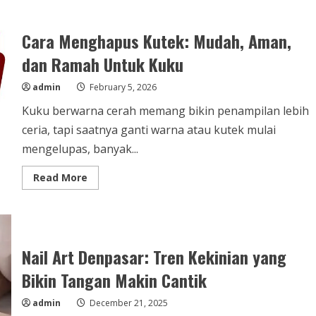
Cara Menghapus Kutek: Mudah, Aman,
dan Ramah Untuk Kuku
admin
February 5, 2026
Kuku berwarna cerah memang bikin penampilan lebih
ceria, tapi saatnya ganti warna atau kutek mulai
mengelupas, banyak...
Read
Read More
more
about
Cara
Menghapus
Kutek:
Mudah,
Aman,
Nail Art Denpasar: Tren Kekinian yang
dan
Ramah
Bikin Tangan Makin Cantik
Untuk
Kuku
admin
December 21, 2025