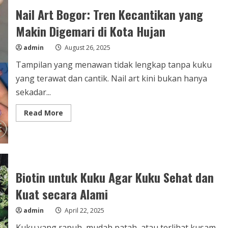
Bikin
Nail Art Bogor: Tren Kecantikan yang
Anda
Makin
Berkelas
Makin Digemari di Kota Hujan
admin
August 26, 2025
Tampilan yang menawan tidak lengkap tanpa kuku
yang terawat dan cantik. Nail art kini bukan hanya
sekadar...
Read
Read More
more
about
Nail
Art
Bogor:
Tren
Kecantikan
yang
Biotin untuk Kuku Agar Kuku Sehat dan
Makin
Digemari
Kuat secara Alami
di
Kota
Hujan
admin
April 22, 2025
Kuku yang rapuh, mudah patah, atau terlihat kusam