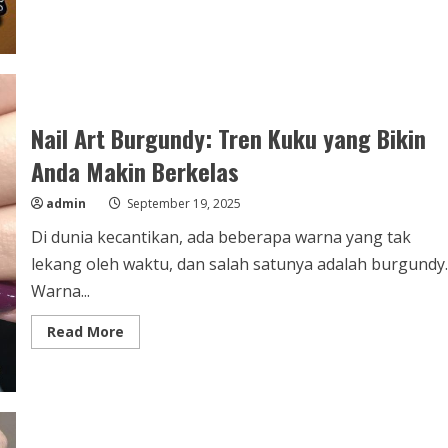
about
Jelajahi
Dunia
Kreatif
Nail
Art
Kokas:
Dari
Hobi
Nail Art Burgundy: Tren Kuku yang Bikin
ke
Karya
Seni
Anda Makin Berkelas
admin
September 19, 2025
Di dunia kecantikan, ada beberapa warna yang tak
lekang oleh waktu, dan salah satunya adalah burgundy.
Warna...
Read
Read More
more
about
Nail
Art
Burgundy:
Tren
Kuku
yang