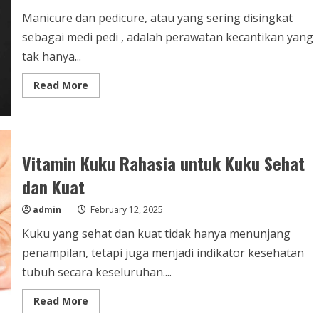
Manicure dan pedicure, atau yang sering disingkat
sebagai medi pedi , adalah perawatan kecantikan yang
tak hanya...
Read
Read More
more
about
Tips
Medi
Pedi
Lengkap
untuk
Vitamin Kuku Rahasia untuk Kuku Sehat
Kaki
dan
dan Kuat
Tangan
Cantik
admin
February 12, 2025
Kuku yang sehat dan kuat tidak hanya menunjang
penampilan, tetapi juga menjadi indikator kesehatan
tubuh secara keseluruhan....
Read
Read More
more