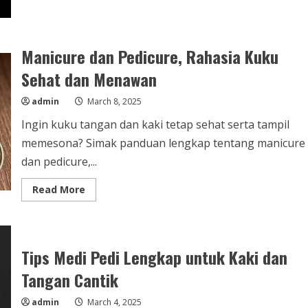
Cara
Mengatasi
Kuku
Kuning,
Penyebab
Manicure dan Pedicure, Rahasia Kuku
dan
Solusi
Efektif
Sehat dan Menawan
admin
March 8, 2025
Ingin kuku tangan dan kaki tetap sehat serta tampil
memesona? Simak panduan lengkap tentang manicure
dan pedicure,...
Read
Read More
more
about
Manicure
dan
Pedicure,
Rahasia
Tips Medi Pedi Lengkap untuk Kaki dan
Kuku
Sehat
Tangan Cantik
dan
Menawan
admin
March 4, 2025