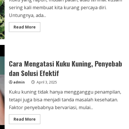
sering kali membuat kita kurang percaya diri.
Untungnya, ada...
Read
Read More
more
about
Biotin
untuk
Kuku
Agar
Kuku
Sehat
Cara Mengatasi Kuku Kuning, Penyebab
dan
Kuat
dan Solusi Efektif
secara
Alami
admin
April 3, 2025
Kuku kuning tidak hanya mengganggu penampilan,
tetapi juga bisa menjadi tanda masalah kesehatan.
Faktor penyebabnya bervariasi, mulai...
Read
Read More
more
about