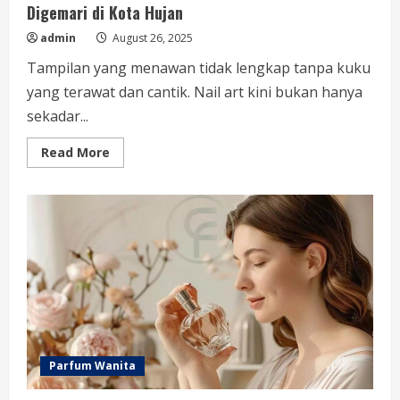
Digemari di Kota Hujan
admin
August 26, 2025
Tampilan yang menawan tidak lengkap tanpa kuku
yang terawat dan cantik. Nail art kini bukan hanya
sekadar...
Read
Read More
more
about
Nail
Art
Bogor:
Tren
Kecantikan
yang
Makin
Digemari
di
Kota
Hujan
Parfum Wanita