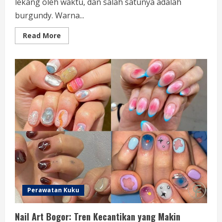
lekang oleh waktu, dan salah satunya adalah
burgundy. Warna...
Read
Read More
more
about
Nail
Art
Burgundy:
Tren
Kuku
yang
Bikin
Anda
Makin
Berkelas
Perawatan Kuku
Nail Art Bogor: Tren Kecantikan yang Makin