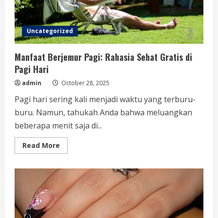
Bersyukur
Uncategorized
Manfaat Berjemur Pagi: Rahasia Sehat Gratis di
Pagi Hari
admin
October 28, 2025
Pagi hari sering kali menjadi waktu yang terburu-
buru. Namun, tahukah Anda bahwa meluangkan
beberapa menit saja di...
Read
Read More
more
about
Manfaat
Berjemur
Pagi:
Rahasia
Sehat
Gratis
di
Pagi