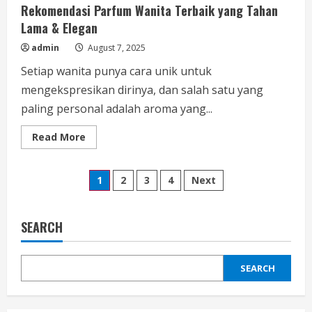
Rekomendasi Parfum Wanita Terbaik yang Tahan
Lama & Elegan
admin
August 7, 2025
Setiap wanita punya cara unik untuk
mengekspresikan dirinya, dan salah satu yang
paling personal adalah aroma yang...
Read
Read More
more
about
Rekomendasi
Posts
Parfum
1
2
3
4
Next
Wanita
Terbaik
pagination
yang
Tahan
Lama
SEARCH
&
Elegan
SEARCH