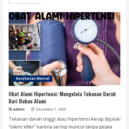
more
about
Nail
Art
Denpasar:
Tren
Kekinian
yang
Bikin
Tangan
Makin
Cantik
Kesehatan Mental
Obat Alami Hipertensi: Mengelola Tekanan Darah
Dari Bahan Alami
admin
December 7, 2025
Tekanan darah tinggi atau hipertensi kerap dijuluki
“silent killer” karena sering muncul tanpa gejala