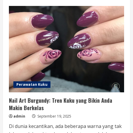
Jelajahi
Dunia
Kreatif
Nail
Art
Kokas:
Dari
Hobi
ke
Karya
Seni
Perawatan Kuku
Nail Art Burgundy: Tren Kuku yang Bikin Anda
Makin Berkelas
admin
September 19, 2025
Di dunia kecantikan, ada beberapa warna yang tak