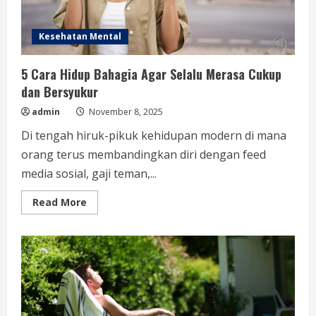
Kesehatan Mental
5 Cara Hidup Bahagia Agar Selalu Merasa Cukup
dan Bersyukur
admin
November 8, 2025
Di tengah hiruk-pikuk kehidupan modern di mana
orang terus membandingkan diri dengan feed
media sosial, gaji teman,...
Read
Read More
more
about
5
Cara
Hidup
Bahagia
Agar
Selalu
Merasa
Cukup
dan