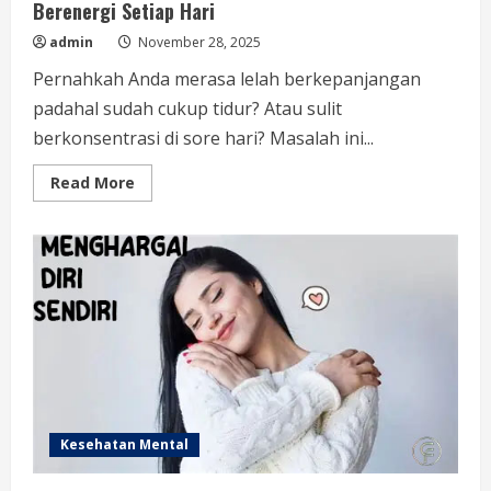
Berenergi Setiap Hari
admin
November 28, 2025
Pernahkah Anda merasa lelah berkepanjangan
padahal sudah cukup tidur? Atau sulit
berkonsentrasi di sore hari? Masalah ini...
Read
Read More
more
about
Pola
Makan
Seimbang:
Kunci
Hidup
Sehat
dan
Berenergi
Setiap
Hari
Kesehatan Mental