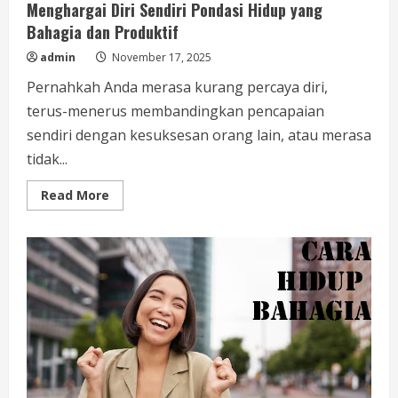
Menghargai Diri Sendiri Pondasi Hidup yang
Bahagia dan Produktif
admin
November 17, 2025
Pernahkah Anda merasa kurang percaya diri,
terus-menerus membandingkan pencapaian
sendiri dengan kesuksesan orang lain, atau merasa
tidak...
Read
Read More
more
about
Menghargai
Diri
Sendiri
Pondasi
Hidup
yang
Bahagia
dan
Produktif