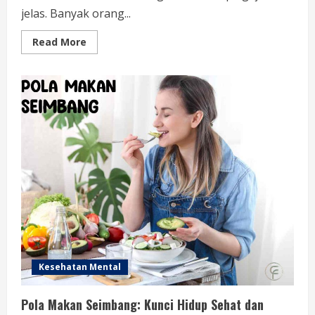
jelas. Banyak orang...
Read
Read More
more
about
Obat
Alami
Hipertensi:
Mengelola
Tekanan
Darah
Dari
Bahan
Alami
Kesehatan Mental
Pola Makan Seimbang: Kunci Hidup Sehat dan